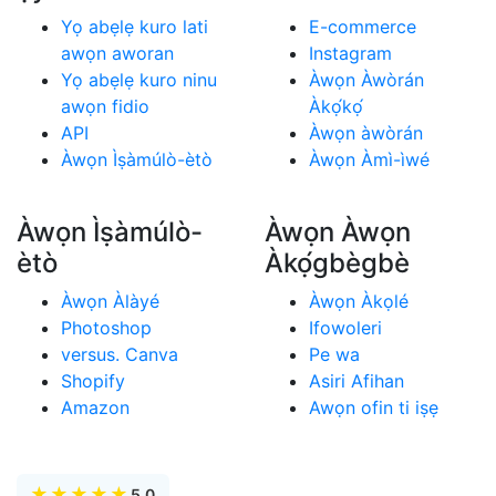
Yọ abẹlẹ kuro lati
E-commerce
awọn aworan
Instagram
Yọ abẹlẹ kuro ninu
Àwọn Àwòrán
awọn fidio
Àkọ́kọ́
API
Àwọn àwòrán
Àwọn Ìṣàmúlò-ètò
Àwọn Àmì-ìwé
Àwọn Ìṣàmúlò-
Àwọn Àwọn
ètò
Àkọ́gbègbè
Àwọn Àlàyé
Àwọn Àkọlé
Photoshop
Ifowoleri
versus. Canva
Pe wa
Shopify
Asiri Afihan
Amazon
Awọn ofin ti iṣẹ
★
★
★
★
★
5.0