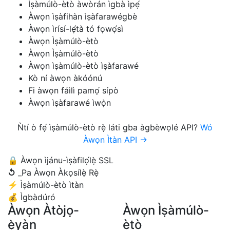
Ìṣàmúlò-ètò àwòrán ìgbà ìpẹ́
Àwọn ìṣàfihàn ìṣàfarawégbè
Àwọn ìrísí-lẹ́tà tó fọwọ́sì
Àwọn Ìṣàmúlò-ètò
Àwọn Ìṣàmúlò-ètò
Àwọn ìṣàmúlò-ètò ìṣàfarawé
Kò ní àwọn àkóónú
Fi àwọn fáìlì pamọ́ sípò
Àwọn ìṣàfarawé ìwọ̀n
Ǹtí ò fẹ́ ìṣàmúlò-ètò rẹ̀ láti gba àgbèwọlé API?
Wó
Àwọn Ìtàn API →
🔒
Àwọn ìjánu-ìṣàfilọ́lẹ̀ SSL
↺
_Pa Àwọn Àkọsílẹ̀ Rẹ̀
⚡
Ìṣàmúlò-ètò ìtàn
💰
Ìgbàdúró
Àwọn Àtòjọ-
Àwọn Ìṣàmúlò-
ẹ̀yàn
ètò