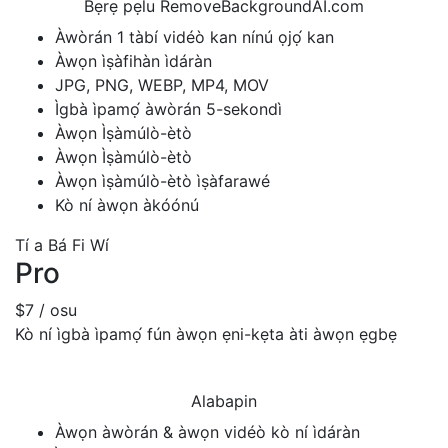
Bẹrẹ pẹlu RemoveBackgroundAI.com
Àwòrán 1 tàbí vidéò kan nínú ọjọ́ kan
Àwọn ìṣàfihàn ìdáràn
JPG, PNG, WEBP, MP4, MOV
Ìgbà ìpamọ́ àwòrán 5-sekondì
Àwọn Ìṣàmúlò-ètò
Àwọn Ìṣàmúlò-ètò
Àwọn ìṣàmúlò-ètò ìṣàfarawé
Kò ní àwọn àkóónú
Tí a Bá Fi Wí
Pro
$7
/ osu
Kò ní ìgbà ìpamọ́ fún àwọn ẹni-kẹta àti àwọn ẹgbẹ
Alabapin
Àwọn àwòrán & àwọn vidéò kò ní ìdáràn