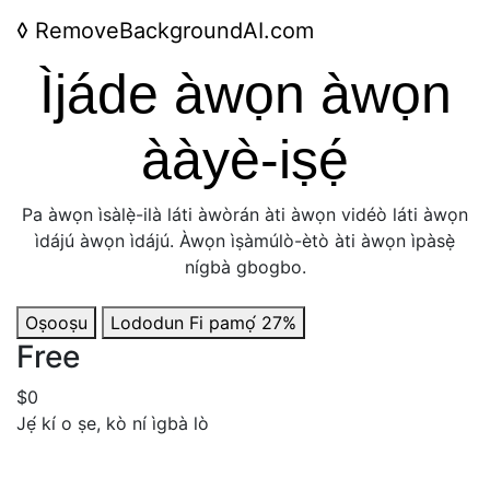
◊
RemoveBackgroundAI.com
Ìjáde àwọn àwọn
ààyè-iṣẹ́
Pa àwọn ìsàlẹ̀-ilà láti àwòrán àti àwọn vidéò láti àwọn
ìdájú àwọn ìdájú. Àwọn ìṣàmúlò-ètò àti àwọn ìpàsẹ̀
nígbà gbogbo.
Oṣooṣu
Lododun
Fi pamọ́ 27%
Free
$0
Jẹ́ kí o ṣe, kò ní ìgbà lò