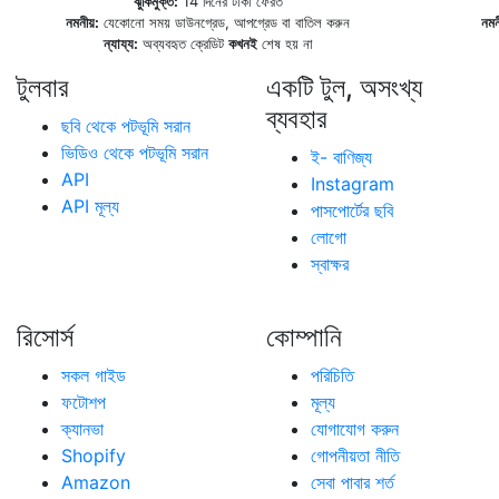
ঝুঁকিমুক্ত:
14 দিনের টাকা ফেরত
নমনীয়:
যেকোনো সময় ডাউনগ্রেড, আপগ্রেড বা বাতিল করুন
নমন
ন্যায্য:
অব্যবহৃত ক্রেডিট
কখনই
শেষ হয় না
টুলবার
একটি টুল, অসংখ্য
ব্যবহার
ছবি থেকে পটভূমি সরান
ভিডিও থেকে পটভূমি সরান
ই- বাণিজ্য
API
Instagram
API মূল্য
পাসপোর্টের ছবি
লোগো
স্বাক্ষর
রিসোর্স
কোম্পানি
সকল গাইড
পরিচিতি
ফটোশপ
মূল্য
ক্যানভা
যোগাযোগ করুন
Shopify
গোপনীয়তা নীতি
Amazon
সেবা পাবার শর্ত