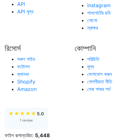
API
Instagram
API মূল্য
পাসপোর্টের ছবি
লোগো
স্বাক্ষর
রিসোর্স
কোম্পানি
সকল গাইড
পরিচিতি
ফটোশপ
মূল্য
ক্যানভা
যোগাযোগ করুন
Shopify
গোপনীয়তা নীতি
Amazon
সেবা পাবার শর্ত
★
★
★
★
★
5.0
1 review
ফাইল রূপান্তরিত:
5,448