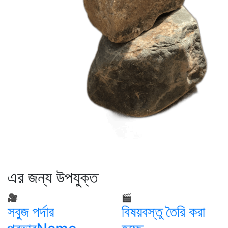
এর জন্য উপযুক্ত
🎥
🎬
সবুজ পর্দার
বিষয়বস্তু তৈরি করা