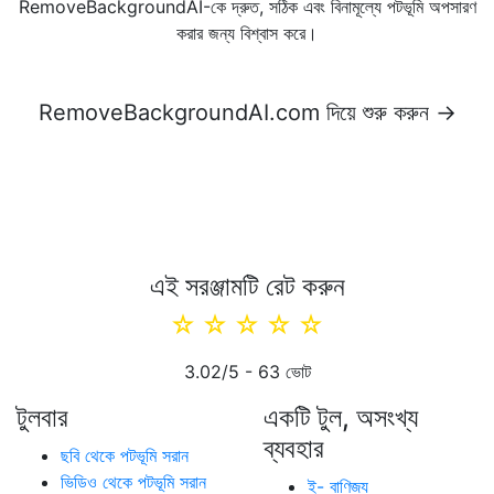
RemoveBackgroundAI-কে দ্রুত, সঠিক এবং বিনামূল্যে পটভূমি অপসারণ
করার জন্য বিশ্বাস করে।
RemoveBackgroundAI.com দিয়ে শুরু করুন →
এই সরঞ্জামটি রেট করুন
☆
☆
☆
☆
☆
3.02
/5 -
63
ভোট
টুলবার
একটি টুল, অসংখ্য
ব্যবহার
ছবি থেকে পটভূমি সরান
ভিডিও থেকে পটভূমি সরান
ই- বাণিজ্য