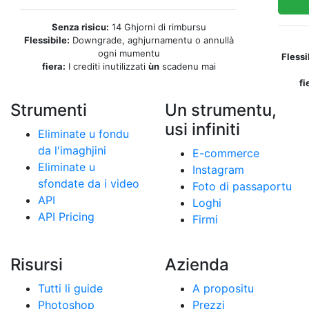
Senza risicu:
14 Ghjorni di rimbursu
Flessibile:
Downgrade, aghjurnamentu o annullà
ogni mumentu
Flessi
fiera:
I crediti inutilizzati
ùn
scadenu mai
fi
Strumenti
Un strumentu,
usi infiniti
Eliminate u fondu
da l'imaghjini
E-commerce
Eliminate u
Instagram
sfondate da i video
Foto di passaportu
API
Loghi
API Pricing
Firmi
Risursi
Azienda
Tutti li guide
A propositu
Photoshop
Prezzi