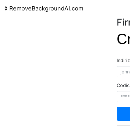
◊
RemoveBackgroundAI.com
Fi
C
Indiri
Codic