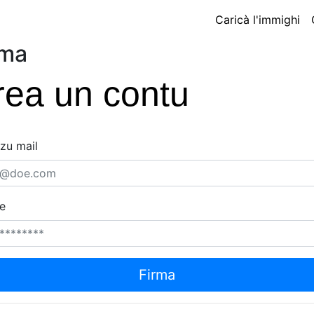
Caricà l'immighi
rma
rea un contu
zzu mail
e
Firma