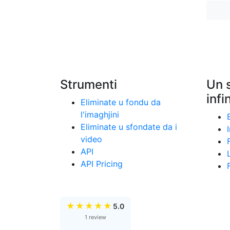
Strumenti
Un 
infin
Eliminate u fondu da
l'imaghjini
Eliminate u sfondate da i
video
API
API Pricing
★
★
★
★
★
5.0
1 review