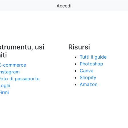
Accedi
strumentu, usi
Risursi
iti
Tutti li guide
Photoshop
E-commerce
Canva
Instagram
Shopify
Foto di passaportu
Amazon
Loghi
Firmi