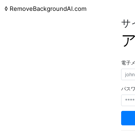
◊
RemoveBackgroundAI.com
サ
電子
パス