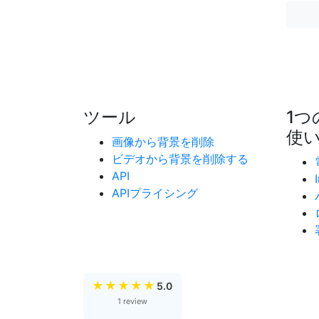
ツール
1
使
画像から背景を削除
ビデオから背景を削除する
API
APIプライシング
★
★
★
★
★
5.0
1 review