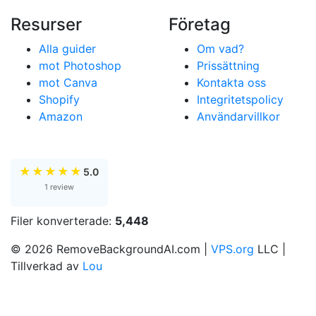
Resurser
Företag
Alla guider
Om vad?
mot Photoshop
Prissättning
mot Canva
Kontakta oss
Shopify
Integritetspolicy
Amazon
Användarvillkor
★
★
★
★
★
5.0
1 review
Filer konverterade:
5,448
© 2026 RemoveBackgroundAI.com |
VPS.org
LLC |
Tillverkad av
Lou