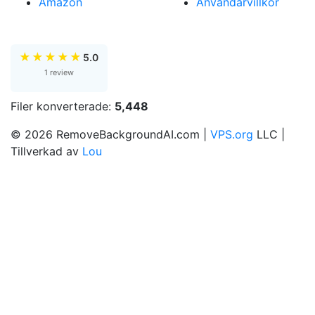
Amazon
Användarvillkor
★
★
★
★
★
5.0
1 review
Filer konverterade:
5,448
© 2026 RemoveBackgroundAI.com |
VPS.org
LLC |
Tillverkad av
Lou