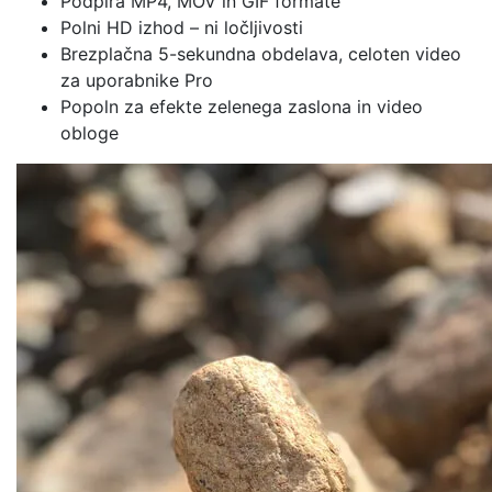
Podpira MP4, MOV in GIF formate
Polni HD izhod – ni ločljivosti
Brezplačna 5-sekundna obdelava, celoten video
za uporabnike Pro
Popoln za efekte zelenega zaslona in video
obloge