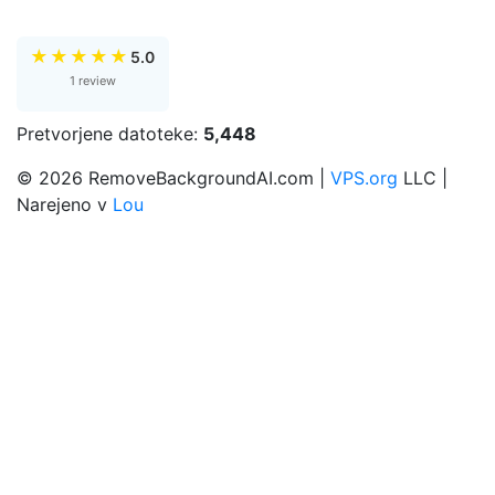
★
★
★
★
★
5.0
1 review
Pretvorjene datoteke:
5,448
© 2026 RemoveBackgroundAI.com |
VPS.org
LLC |
Narejeno v
Lou