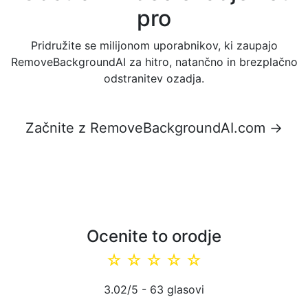
pro
Pridružite se milijonom uporabnikov, ki zaupajo
RemoveBackgroundAI za hitro, natančno in brezplačno
odstranitev ozadja.
Začnite z RemoveBackgroundAI.com →
Ocenite to orodje
☆
☆
☆
☆
☆
3.02
/5 -
63
glasovi