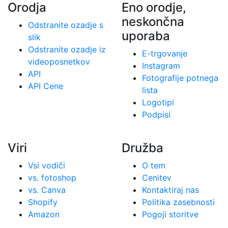
Orodja
Eno orodje,
neskončna
Odstranite ozadje s
uporaba
slik
Odstranite ozadje iz
E-trgovanje
videoposnetkov
Instagram
API
Fotografije potnega
API Cene
lista
Logotipi
Podpisi
Viri
Družba
Vsi vodiči
O tem
vs. fotoshop
Cenitev
vs. Canva
Kontaktiraj nas
Shopify
Politika zasebnosti
Amazon
Pogoji storitve