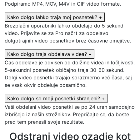
Podpiramo MP4, MOV, M4V in GIF video formate.
Kako dolgo lahko traja moj posnetek?
+
Brezplačni uporabniki lahko obdelajo do 5 sekund
video. Prijavite se za Pro načrt za obdelavo
dolgotrajnih video posnetkov brez časovne omejitve.
Kako dolgo traja obdelava videa?
+
Čas obdelave je odvisen od dolžine videa in ločljivosti.
5-sekundni posnetek običajno traja 30-60 sekund.
Dolgi video posnetki trajajo sorazmerno več časa, saj
se vsak okvir obdeluje posamično.
Kako dolgo so moji posnetki shranjeni?
+
Vaši obdelani video posnetki se po 24 urah samodejno
izbrišejo iz naših strežnikov. Prepričajte se, da boste
pred tem prenesli svoje rezultate.
Odstrani video ozadje kot