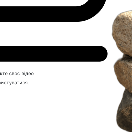
жте своє відео
ристуватися.