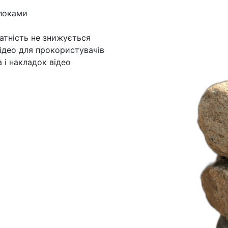
блоками
атність не знижується
відео для прокористувачів
 і накладок відео