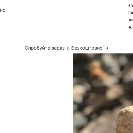
Зв
вне
Ск
ви
на
Спробуйте зараз ♫ Безкоштовно →