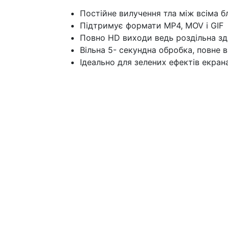
Постійне вилучення тла між всіма 
Підтримує формати MP4, MOV і GIF
Повно HD виходи ведь роздільна зд
Вільна 5- секундна обробка, повне 
Ідеально для зелених ефектів екрана