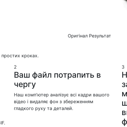
Оригінал
Результат
х простих кроках.
2
3
Ваш файл потрапить в
Н
чергу
з
м
Наш комп'ютер аналізує всі кадри вашого
ш
відео і видаляє фон з збереженням
гладкого руху та деталей.
в
ф
IF.