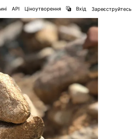
мні
API
Ціноутворення
Вхід
Зареєструйтесь