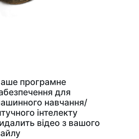
аше програмне
абезпечення для
ашинного навчання/
тучного інтелекту
идалить відео з вашого
айлу