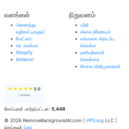
வளங்கள்
நிறுவனம்
அனைத்து
பற்றி
வழிகாட்டிகளும்
விலை நிர்ணயம்
போட்சாப்
எங்களை தொடர்பு
vs. கான்வா
கொள்ள
Shopify
தனியுரிமைக்
Amazon
கொள்கை
சேவை விதிமுறைகள்
★
★
★
★
★
5.0
1 review
கோப்புகள் மாற்றப்பட்டன:
5,448
© 2026 RemoveBackgroundAI.com |
VPS.org
LLC |
செய்தவர்
Lou