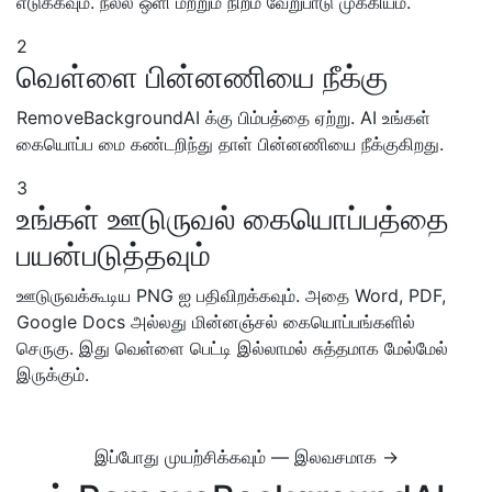
எடுக்கவும். நல்ல ஒளி மற்றும் நிறம் வேறுபாடு முக்கியம்.
2
வெள்ளை பின்னணியை நீக்கு
RemoveBackgroundAI க்கு பிம்பத்தை ஏற்று. AI உங்கள்
கையொப்ப மை கண்டறிந்து தாள் பின்னணியை நீக்குகிறது.
3
உங்கள் ஊடுருவல் கையொப்பத்தை
பயன்படுத்தவும்
ஊடுருவக்கூடிய PNG ஐ பதிவிறக்கவும். அதை Word, PDF,
Google Docs அல்லது மின்னஞ்சல் கையொப்பங்களில்
செருகு. இது வெள்ளை பெட்டி இல்லாமல் சுத்தமாக மேல்மேல்
இருக்கும்.
இப்போது முயற்சிக்கவும் — இலவசமாக →