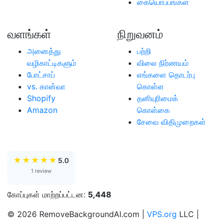
கையொப்பங்கள்
வளங்கள்
நிறுவனம்
அனைத்து
பற்றி
வழிகாட்டிகளும்
விலை நிர்ணயம்
போட்சாப்
எங்களை தொடர்பு
vs. கான்வா
கொள்ள
Shopify
தனியுரிமைக்
Amazon
கொள்கை
சேவை விதிமுறைகள்
★
★
★
★
★
5.0
1 review
கோப்புகள் மாற்றப்பட்டன:
5,448
© 2026 RemoveBackgroundAI.com |
VPS.org
LLC |