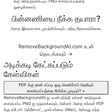
க்கு ஊடுருவக்கூடிய PNG கையொப்பத்தை
நுழைக்கலாம்.
பின்னணியை நீக்க தயாரா?
அதை இலவசமாக முயற்சிக்கவும். பதிவு தேவையில்லை.
RemoveBackgroundAI.com உடன்
தொடங்கவும் →
அடிக்கடி கேட்கப்படும்
கேள்விகள்
PDF க்கு நான் எப்படி ஒரு வெளிச்சம் தெரியும்
கையொப்பத்தை சேர்க்க முடியும்?
+
RemoveBackgroundAI ஐ பயன்படுத்தி உங்கள் ஊடுருவல்
கையொப்ப PNG ஐ உருவாக்கவும், பின்னர் அதை உங்கள் PDF
க்கு ஏடோபி அக்ரோபாட், முன்பார்வை (Mac), அல்லது எந்த