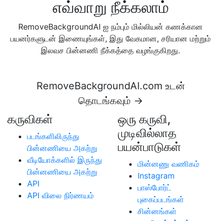
எவ்வாறு நீக்கலாம்
RemoveBackgroundAI ஐ நம்பும் மில்லியன் கணக்கான
பயனர்களுடன் இணையுங்கள், இது வேகமான, சரியான மற்றும்
இலவச பின்னணி நீக்கத்தை வழங்குகிறது.
RemoveBackgroundAI.com உடன்
தொடங்கவும் →
கருவிகள்
ஒரு கருவி,
முடிவில்லாத
படங்களிலிருந்து
பயன்பாடுகள்
பின்னணியை அகற்று
வீடியோக்களில் இருந்து
மின்னணு வணிகம்
பின்னணியை அகற்று
Instagram
API
பாஸ்போர்ட்
API விலை நிர்ணயம்
புகைப்படங்கள்
சின்னங்கள்