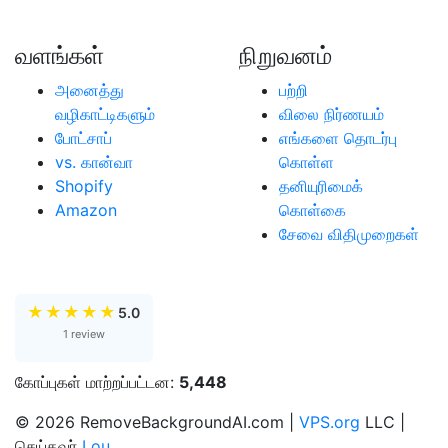
வளங்கள்
நிறுவனம்
அனைத்து
பற்றி
வழிகாட்டிகளும்
விலை நிர்ணயம்
போட்சாப்
எங்களை தொடர்பு
vs. கான்வா
கொள்ள
Shopify
தனியுரிமைக்
Amazon
கொள்கை
சேவை விதிமுறைகள்
★
★
★
★
★
5.0
1 review
கோப்புகள் மாற்றப்பட்டன:
5,448
© 2026 RemoveBackgroundAI.com |
VPS.org
LLC |
செய்தவர்
Lou