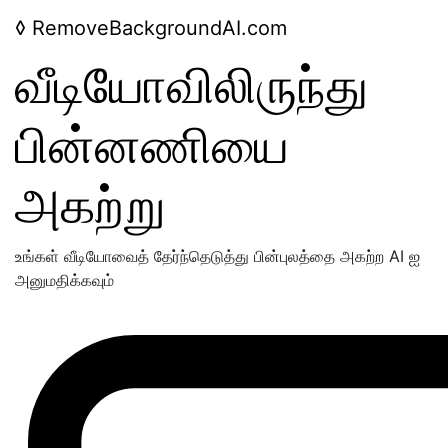
◊
RemoveBackgroundAI.com
வீடியோவிலிருந்து
பின்னணியை
அகற்று
உங்கள் வீடியோவைத் தேர்ந்தெடுத்து பின்புலத்தை அகற்ற AI ஐ
அனுமதிக்கவும்