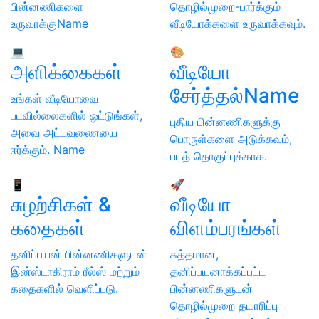
பின்னணிகளை
தொழில்முறை-பார்க்கும்
உருவாக்குName
வீடியோக்களை உருவாக்கவும்.
💻
🎨
அளிக்கைகள்
வீடியோ
சேர்த்தல்Name
உங்கள் வீடியோவை
படவில்லைகளில் ஒட்டுங்கள்,
புதிய பின்னணிகளுக்கு
அவை அட்டவணையை
பொருள்களை அடுக்கவும்,
ஈர்க்கும். Name
படத் தொகுப்புக்காக.
📱
🚀
சுழற்சிகள் &
வீடியோ
கதைகள்
விளம்பரங்கள்
தனிப்பயன் பின்னணிகளுடன்
சுத்தமான,
இன்ஸ்டாகிராம் ரீல்ஸ் மற்றும்
தனிப்பயனாக்கப்பட்ட
கதைகளில் வெளிப்படு.
பின்னணிகளுடன்
தொழில்முறை தயாரிப்பு