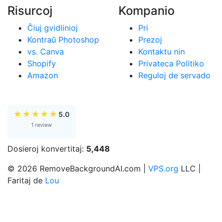
Risurcoj
Kompanio
Ĉiuj gvidlinioj
Pri
Kontraŭ Photoshop
Prezoj
vs. Canva
Kontaktu nin
Shopify
Privateca Politiko
Amazon
Reguloj de servado
★
★
★
★
★
5.0
1 review
Dosieroj konvertitaj:
5,448
© 2026 RemoveBackgroundAI.com |
VPS.org
LLC |
Faritaj de
Lou