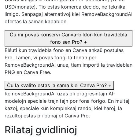
USD/monate). Tio estas komerca decido, ne teknika
limigo. Senpagaj alternativoj kiel RemoveBackgroundAI
ofertas la saman kapablon.
Ĉu mi povas konservi Canva-bildon kun travidebla
fono sen Pro?
+
Elŝuti kun travidebla fono en Canva ankaŭ postulas
Pro. Tamen, vi povas forigi la fonon per
RemoveBackgroundAI unue, tiam importi la travideblan
PNG en Canva Free.
Ĉu la kvalito estas la sama kiel Canva Pro?
+
RemoveBackgroundAI uzas pli progresintajn AI-
modelojn speciale trejnitajn por fona forigo. En multaj
kazoj, speciale kun kompleksaj randoj kiel haroj, la
rezultoj estas pli bonaj ol Canva Pro.
Rilataj gvidlinioj