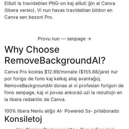
Elŝuti la travideblan PNG-on kaj alŝuti ĝin al Canva
(libera versio). Vi nun havas travideblan bildon en
Canva sen bezoni Pro.
Provu nun — senpage →
Why Choose
RemoveBackgroundAI?
Canva Pro kostas $12.99/monate ($155.88/jare) nur
por forigo de fono kaj kelkaj aliaj avantaĝoj.
RemoveBackgroundAI donas al vi profesian forigon de
fono senpage, kaj vi povas ankoraŭ uzi la rezultojn en
la libera redaktilo de Canva.
100% libera
Neniu aliĝo
AI- Powered
5s- prilaborado
Konsiletoj