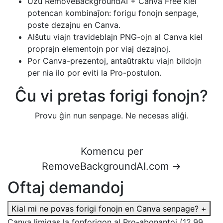
Uzu RemoveBackgroundAI + Canva Free kiel
potencan kombinaĵon: forigu fonojn senpage,
poste dezajnu en Canva.
Alŝutu viajn travideblajn PNG-ojn al Canva kiel
proprajn elementojn por viaj dezajnoj.
Por Canva-prezentoj, antaŭtraktu viajn bildojn
per nia ilo por eviti la Pro-postulon.
Ĉu vi pretas forigi fonojn?
Provu ĝin nun senpage. Ne necesas aliĝi.
Komencu per
RemoveBackgroundAI.com →
Oftaj demandoj
Kial mi ne povas forigi fonojn en Canva senpage?
+
Canva limigas la fonforigon al Pro-abonantoj (12,99