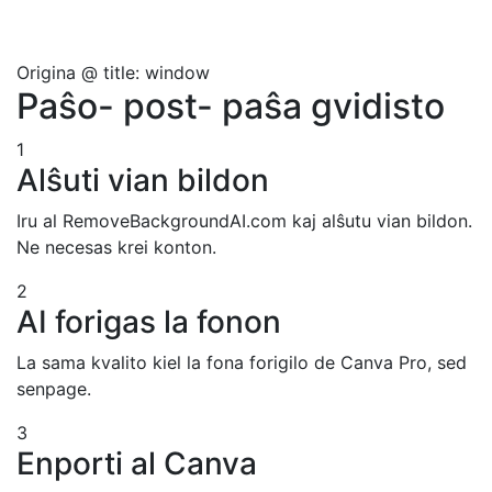
Origina
@ title: window
Paŝo- post- paŝa gvidisto
1
Alŝuti vian bildon
Iru al RemoveBackgroundAI.com kaj alŝutu vian bildon.
Ne necesas krei konton.
2
AI forigas la fonon
La sama kvalito kiel la fona forigilo de Canva Pro, sed
senpage.
3
Enporti al Canva