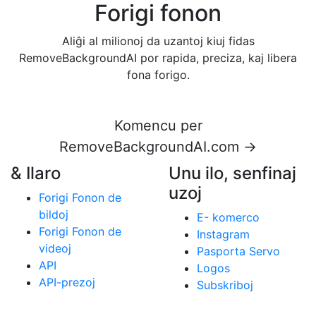
Forigi fonon
Aliĝi al milionoj da uzantoj kiuj fidas
RemoveBackgroundAI por rapida, preciza, kaj libera
fona forigo.
Komencu per
RemoveBackgroundAI.com →
& Ilaro
Unu ilo, senfinaj
uzoj
Forigi Fonon de
bildoj
E- komerco
Forigi Fonon de
Instagram
videoj
Pasporta Servo
API
Logos
API-prezoj
Subskriboj