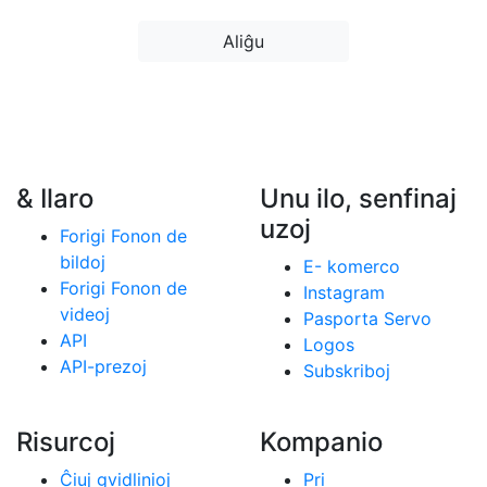
Aliĝu
& Ilaro
Unu ilo, senfinaj
uzoj
Forigi Fonon de
bildoj
E- komerco
Forigi Fonon de
Instagram
videoj
Pasporta Servo
API
Logos
API-prezoj
Subskriboj
Risurcoj
Kompanio
Ĉiuj gvidlinioj
Pri