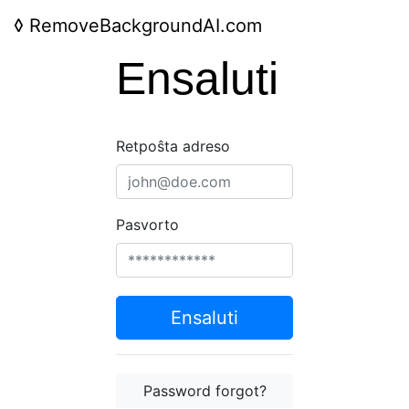
◊
RemoveBackgroundAI.com
Ensaluti
Retpoŝta adreso
Pasvorto
Ensaluti
Password forgot?