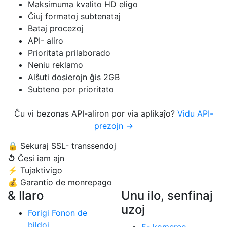
Maksimuma kvalito HD eligo
Ĉiuj formatoj subtenataj
Bataj procezoj
API- aliro
Prioritata prilaborado
Neniu reklamo
Alŝuti dosierojn ĝis 2GB
Subteno por prioritato
Ĉu vi bezonas API-aliron por via aplikaĵo?
Vidu API-
prezojn →
🔒
Sekuraj SSL- transsendoj
↺
Ĉesi iam ajn
⚡
Tujaktivigo
💰
Garantio de monrepago
& Ilaro
Unu ilo, senfinaj
uzoj
Forigi Fonon de
bildoj