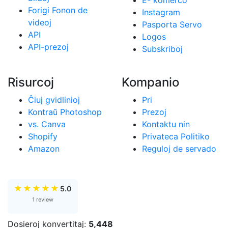
E- komerco
Forigi Fonon de
Instagram
videoj
Pasporta Servo
API
Logos
API-prezoj
Subskriboj
Risurcoj
Kompanio
Ĉiuj gvidlinioj
Pri
Kontraŭ Photoshop
Prezoj
vs. Canva
Kontaktu nin
Shopify
Privateca Politiko
Amazon
Reguloj de servado
★
★
★
★
★
5.0
1 review
Dosieroj konvertitaj:
5,448