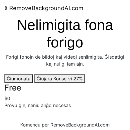
◊
RemoveBackgroundAI.com
Nelimigita fona
forigo
Forigi fonojn de bildoj kaj videoj senlimigita. Ĝisdatigi
kaj nuligi iam ajn.
Ĉiumonata
Ĉiujara
Konservi 27%
Free
$0
Provu ĝin, neniu aliĝo necesas
Komencu per RemoveBackgroundAI.com