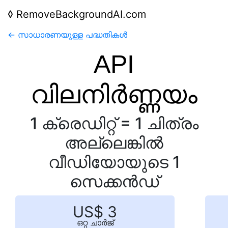
◊
RemoveBackgroundAI.com
← സാധാരണയുള്ള പദ്ധതികള്‍
API
വിലനിർണ്ണയം
1 ക്രെഡിറ്റ് = 1 ചിത്രം
അല്ലെങ്കിൽ
വീഡിയോയുടെ 1
സെക്കൻഡ്
US$ 3
ഒറ്റ ചാർജ്