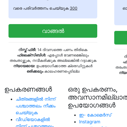
വരെ പരിവർത്തനം ചെയ്യുക
300
ഓ
വാങ്ങൽ
റിസ്ക് ഫ്രീ:
14 ദിവസത്തെ പണം തിരികെ
ഫ്ലെക്സിബിൾ:
എപ്പോൾ വേണമെങ്കിലും
റ
തരംതാഴ്ത്തുക, നവീകരിക്കുക അല്ലെങ്കിൽ റദ്ദാക്കുക
ഫ
ന്യായമായ:
ഉപയോഗിക്കാത്ത ക്രെഡിറ്റുകൾ
തരംതാഴ
ഒരിക്കലും
കാലഹരണപ്പെടില്ല
ന്യ
ഉപകരണങ്ങള്‍
ഒരു ഉപകരണം,
അവസാനമില്ലാത
ചിത്രങ്ങളിൽ നിന്ന്
ഉപയോഗങ്ങൾ
പശ്ചാത്തലം നീക്കം
ചെയ്യുക
ഇ- കോമെര്‍സ്
വീഡിയോകളിൽ
Instagram
നിന്ന് പശ്ചാത്തലം