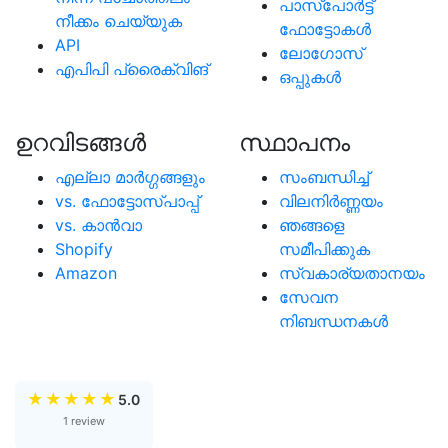
പാസ്പോര്‍ട്ട്
നീക്കം ചെയ്യുക
ഫോട്ടോകള്‍
API
ലോഗോസ്
എപിപി പ്രൈക്വിങ്
ഒപ്പുകള്‍
ഉറവിടങ്ങള്‍
സ്ഥാപനം
എല്ലാ മാര്‍ഗ്ഗങ്ങളും
സംബന്ധിച്ച്
vs. ഫോട്ടോസ്പാപ്പ്
വിലനിർണ്ണയം
vs. കാന്‍വാ
ഞങ്ങളെ
Shopify
സമീപിക്കുക
Amazon
സ്വകാര്യതാനയം
സേവന
നിബന്ധനകൾ
★
★
★
★
★
5.0
1 review