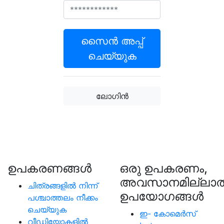
സൈൻ അപ്പ്
ചെയ്യുക
ലോഗിൻ
ഉപകരണങ്ങള്‍
ഒരു ഉപകരണം,
അവസാനമില്ലാത
ചിത്രങ്ങളിൽ നിന്ന്
ഉപയോഗങ്ങൾ
പശ്ചാത്തലം നീക്കം
ചെയ്യുക
ഇ- കോമെര്‍സ്
വീഡിയോകളിൽ