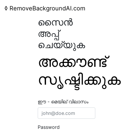
◊
RemoveBackgroundAI.com
സൈൻ
അപ്പ്
ചെയ്യുക
അക്കൗണ്ട്
സൃഷ്ടിക്കുക
ഈ - മെയില് വിലാസം
Password