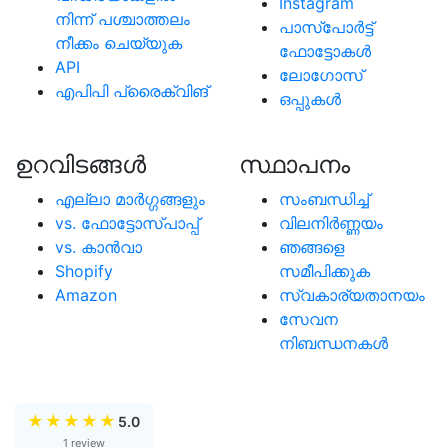
Instagram
നിന്ന് പശ്ചാത്തലം
പാസ്പോര്‍ട്ട്
നീക്കം ചെയ്യുക
ഫോട്ടോകള്‍
API
ലോഗോസ്
എപിപി പ്രൈക്വിങ്
ഒപ്പുകള്‍
ഉറവിടങ്ങള്‍
സ്ഥാപനം
എല്ലാ മാര്‍ഗ്ഗങ്ങളും
സംബന്ധിച്ച്
vs. ഫോട്ടോസ്പാപ്പ്
വിലനിർണ്ണയം
vs. കാന്‍വാ
ഞങ്ങളെ
Shopify
സമീപിക്കുക
Amazon
സ്വകാര്യതാനയം
സേവന
നിബന്ധനകൾ
★
★
★
★
★
5.0
1 review