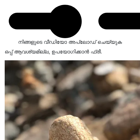
നിങ്ങളുടെ വീഡിയോ അപ്‌ലോഡ് ചെയ്യുക
ഒപ്പ് ആവശ്യമില്ല, ഉപയോഗിക്കാന്‍ ഫ്രീ.