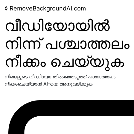
◊
RemoveBackgroundAI.com
വീഡിയോയിൽ
നിന്ന് പശ്ചാത്തലം
നീക്കം ചെയ്യുക
നിങ്ങളുടെ വീഡിയോ തിരഞ്ഞെടുത്ത് പശ്ചാത്തലം
നീക്കംചെയ്യാൻ AI-യെ അനുവദിക്കുക