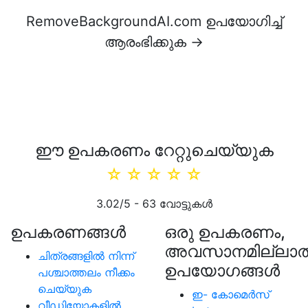
RemoveBackgroundAI.com ഉപയോഗിച്ച്
ആരംഭിക്കുക →
ഈ ഉപകരണം റേറ്റുചെയ്യുക
☆
☆
☆
☆
☆
3.02
/5 -
63
വോട്ടുകൾ
ഉപകരണങ്ങള്‍
ഒരു ഉപകരണം,
അവസാനമില്ലാത
ചിത്രങ്ങളിൽ നിന്ന്
ഉപയോഗങ്ങൾ
പശ്ചാത്തലം നീക്കം
ചെയ്യുക
ഇ- കോമെര്‍സ്
വീഡിയോകളിൽ