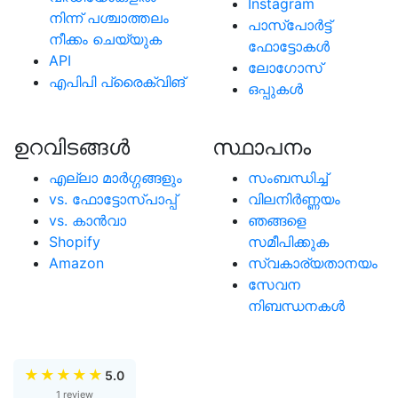
Instagram
നിന്ന് പശ്ചാത്തലം
പാസ്പോര്‍ട്ട്
നീക്കം ചെയ്യുക
ഫോട്ടോകള്‍
API
ലോഗോസ്
എപിപി പ്രൈക്വിങ്
ഒപ്പുകള്‍
ഉറവിടങ്ങള്‍
സ്ഥാപനം
എല്ലാ മാര്‍ഗ്ഗങ്ങളും
സംബന്ധിച്ച്
vs. ഫോട്ടോസ്പാപ്പ്
വിലനിർണ്ണയം
vs. കാന്‍വാ
ഞങ്ങളെ
Shopify
സമീപിക്കുക
Amazon
സ്വകാര്യതാനയം
സേവന
നിബന്ധനകൾ
★
★
★
★
★
5.0
1 review