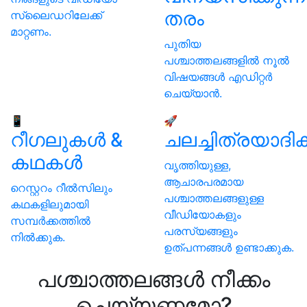
തരം
സ്ലൈഡറിലേക്ക്
മാറ്റണം.
പുതിയ
പശ്ചാത്തലങ്ങളില്‍ നൂല്‍
വിഷയങ്ങള്‍ എഡിറ്റര്‍
ചെയ്യാന്‍.
📱
🚀
റീഗലുകള്‍ &
ചലച്ചിത്രയാദിക
കഥകള്‍
വൃത്തിയുള്ള,
ആചാരപരമായ
റെസ്റ്ററം റീൽസിലും
പശ്ചാത്തലങ്ങളുള്ള
കഥകളിലുമായി
വീഡിയോകളും
സമ്പർക്കത്തിൽ
പരസ്യങ്ങളും
നിൽക്കുക.
ഉത്‌പന്നങ്ങൾ ഉണ്ടാക്കുക.
പശ്ചാത്തലങ്ങൾ നീക്കം
ചെയ്യണമോ?