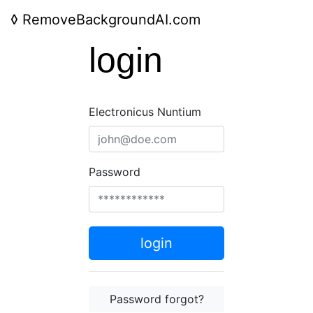
◊
RemoveBackgroundAI.com
login
Electronicus Nuntium
Password
login
Password forgot?