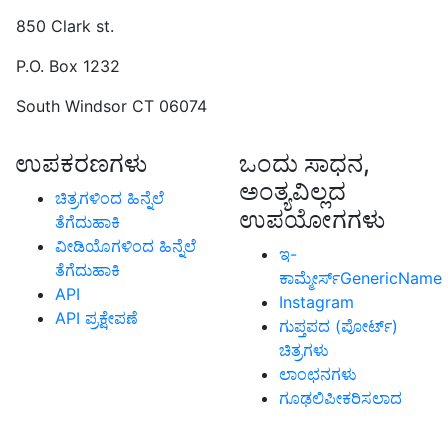
850 Clark st.
P.O. Box 1232
South Windsor CT 06074
ಉಪಕರಣಗಳು
ಒಂದು ಸಾಧನ,
ಅಂತ್ಯವಿಲ್ಲದ
ಚಿತ್ರಗಳಿಂದ ಹಿನ್ನೆಲೆ
ಉಪಯೋಗಗಳು
ತೆಗೆದುಹಾಕಿ
ವೀಡಿಯೊಗಳಿಂದ ಹಿನ್ನೆಲೆ
ಇ-
ತೆಗೆದುಹಾಕಿ
ಕಾಮ್ಮೇರ್ಸ್GenericName
API
Instagram
API ಪ್ರಕ್ಷೇಪಣೆ
ಗುಪ್ತಪದ (ಪೋರ್ಟ್)
ಚಿತ್ರಗಳು
ಲಾಂಛನಗಳು
ಗೂಢಲಿಪೀಕರಿಸಲಾದ